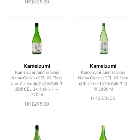
HK$525.00
Kameizumi
Kameizumi
Kameizumi Junmai Ginjo
Kameizumi Junmai Ginjo
Nama Genshu CEL-24 "Tosa
Nama Genshu CEL-24 Sake
Urara" Sake 龜泉 純米吟釀 生
龜泉 CEL-24 純米吟釀 生原
ADD TO CART
ADD TO CART
原酒 CEL-24 土佐うらら
酒 1800ml
720ml
HK$550.00
HK$298.00