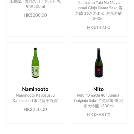
石醸造 · 魅惑のヨーグルト 乳
Naebasan Yuki No Mayu
酪酒500ml
Junmai Ginjo Nama Sake 雪
ADD TO CART
ADD TO CART
之繭 (ゆきのまゆ) 純米吟釀
HK$208.00
300ml
HK$142.00
Naminooto
Nito
Naminooto Kabosusyu
Nito "Omachi 48" Junmai
ADD TO CART
ADD TO CART
Kabosukkiri 浪乃音小吉酒'
Daiginjo Sake 二兔雄町48 純
米大吟釀 1800ml
HK$250.00
HK$568.00