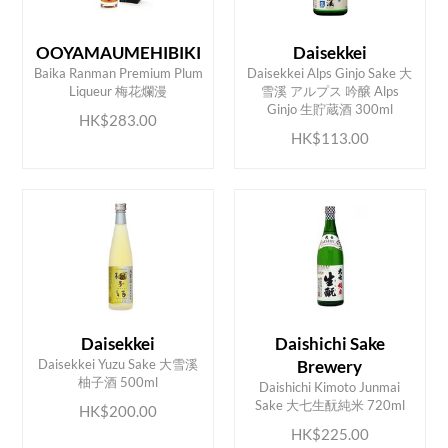
OOYAMAUMEHIBIKI
Daisekkei
Baika Ranman Premium Plum
Daisekkei Alps Ginjo Sake 大
ADD TO CART
ADD TO CART
Liqueur 梅花爛漫
雪溪 アルプス 吟醸 Alps
Ginjo 生貯蔵酒 300ml
HK$283.00
HK$113.00
Daisekkei
Daishichi Sake
Daisekkei Yuzu Sake 大雪溪
Brewery
ADD TO CART
ADD TO CART
柚子酒 500ml
Daishichi Kimoto Junmai
Sake 大七生酛純米 720ml
HK$200.00
HK$225.00