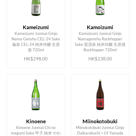
Kameizumi
Kamoizumi
Kameizumi Junmai Ginjo
Kamoizumi Junmai Ginjo
Nama Genshu CEL-24 Sake
Namagenshu Rockhopper
ADD TO CART
ADD TO CART
龜泉 CEL-24 純米吟釀 生原
Sake 賀茂泉 純米吟釀 生原酒
酒 720ml
Rockhopper 720ml
HK$298.00
HK$238.00
Kinoene
Miinokotobuki
Kinoene Junmai Chi no
Miinokotobuki Junmai Ginjo
megumi Sake 甲子 純米 やわ
Daikarakuchi +14 Yamada
ADD TO CART
ADD TO CART