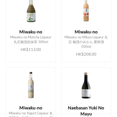
Miwaku-no
Miwaku-no
Miwaku-no Matcha Liqueur
Miwaku-no Mikan Liqueur 丸
ADD TO CART
ADD TO CART
丸石魅惑的抹茶 300ml
石 魅惑のみかん 蜜柑酒
500ml
HK$113.00
HK$208.00
Miwaku-no
Naebasan Yuki No
Miwaku-no Yogurt Liqueur 丸
Mayu