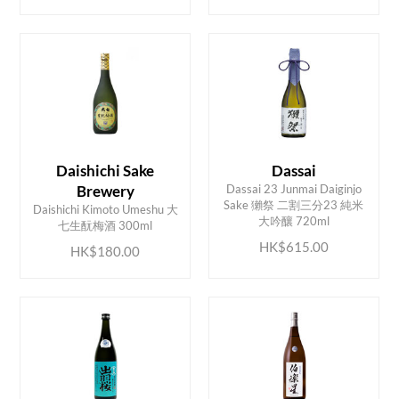
Daishichi Sake
Dassai
Brewery
Dassai 23 Junmai Daiginjo
ADD TO CART
ADD TO CART
Sake 獺祭 二割三分23 純米
Daishichi Kimoto Umeshu 大
大吟釀 720ml
七生酛梅酒 300ml
HK$615.00
HK$180.00