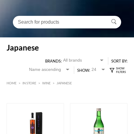
Japanese
BRANDS:
SORT BY:
SHOW:
HOME
>
IN STORE
>
WINE
>
JAPANESE
HK$
0
MIN
MAX HK$
650