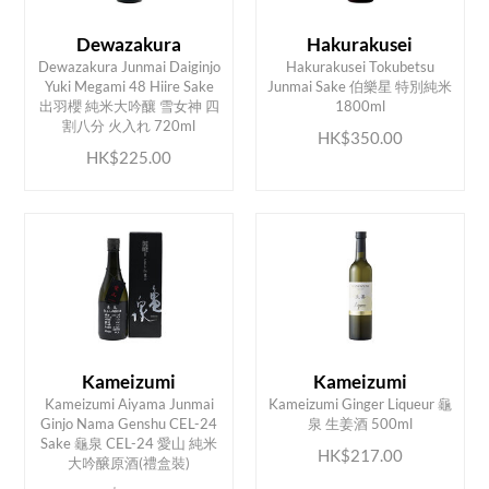
Dewazakura
Hakurakusei
Dewazakura Junmai Daiginjo
Hakurakusei Tokubetsu
Yuki Megami 48 Hiire Sake
Junmai Sake 伯樂星 特別純米
ADD TO CART
ADD TO CART
出羽櫻 純米大吟釀 雪女神 四
1800ml
割八分 火入れ 720ml
HK$350.00
HK$225.00
Kameizumi
Kameizumi
Kameizumi Aiyama Junmai
Kameizumi Ginger Liqueur 龜
Ginjo Nama Genshu CEL-24
泉 生姜酒 500ml
ADD TO CART
ADD TO CART
Sake 龜泉 CEL-24 愛山 純米
HK$217.00
大吟醸原酒(禮盒裝)