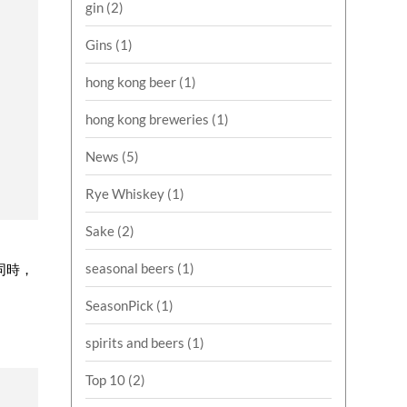
gin
(2)
Gins
(1)
hong kong beer
(1)
hong kong breweries
(1)
News
(5)
Rye Whiskey
(1)
Sake
(2)
seasonal beers
(1)
同時，
SeasonPick
(1)
spirits and beers
(1)
Top 10
(2)