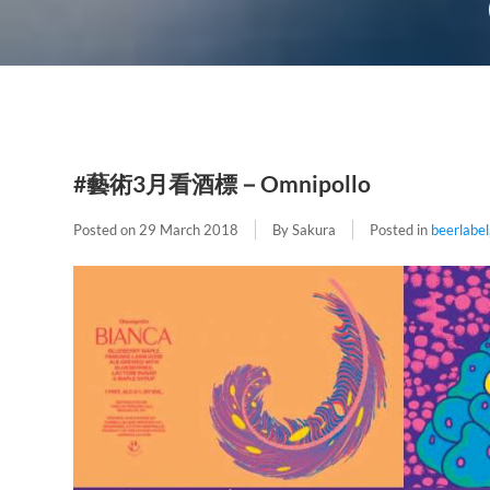
#藝術3月看酒標－Omnipollo
Posted on
29 March 2018
By Sakura
Posted in
beerlabel