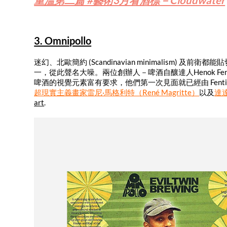
重溫第二篇 #藝術3月看酒標－Cloudwater
3. Omnipollo
迷幻、北歐簡約 (Scandinavian minimalism) 及前衛
一，從此聲名大噪。兩位創辦人－啤酒自釀達人Henok Fe
啤酒的視覺元素富有要求，他們第一次見面就已經由 Fenti
超現實主義畫家雷尼·馬格利特（René Magritte）
以及
達達
art
.