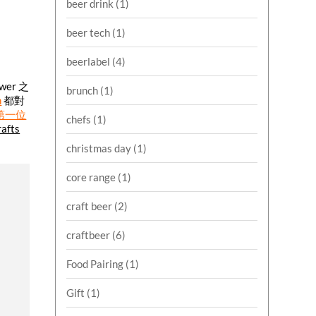
beer drink
(1)
beer tech
(1)
beerlabel
(4)
wer 之
brunch
(1)
n
都對
第一位
chefs
(1)
rafts
christmas day
(1)
core range
(1)
craft beer
(2)
craftbeer
(6)
Food Pairing
(1)
Gift
(1)