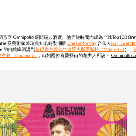
都能貼切形容 Omnipollo 這間瑞典酒廠。他們短時間內成為全球Top100 Bre
ntie 及藝術家兼瑞典知名時裝潮牌
CheapMonday
合伙人
Karl Grandi
e 的自釀啤酒講到
超現實主義催生者
馬克斯恩斯特（Max Ernst
）、
主義（Dadaism）
，就如兩位喜愛藝術的創辦人所說－
Omnipollo c