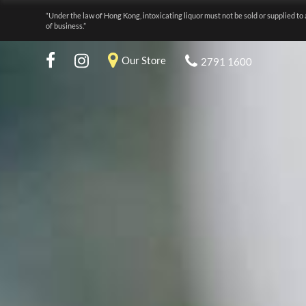
“Under the law of Hong Kong, intoxicating liquor must not be sold or supplied to 
of business.”
Our Store
2791 1600