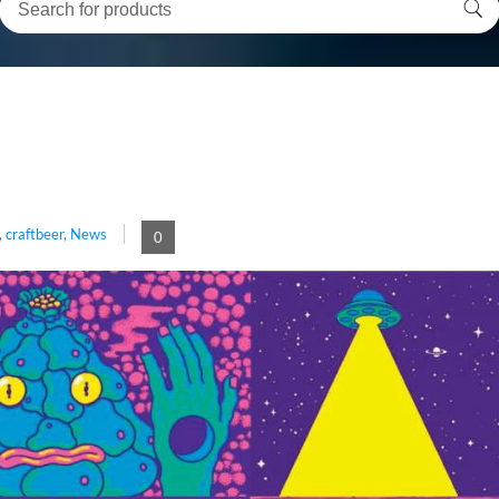
,
craftbeer
,
News
0