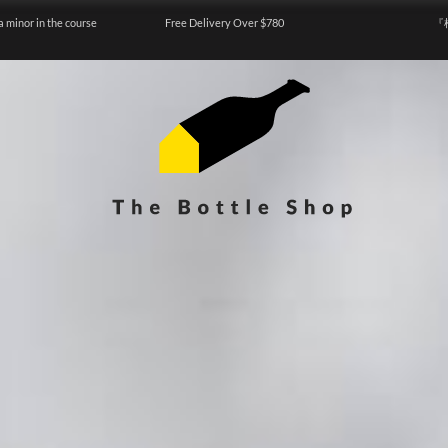
a minor in the course
Free Delivery Over $780
『