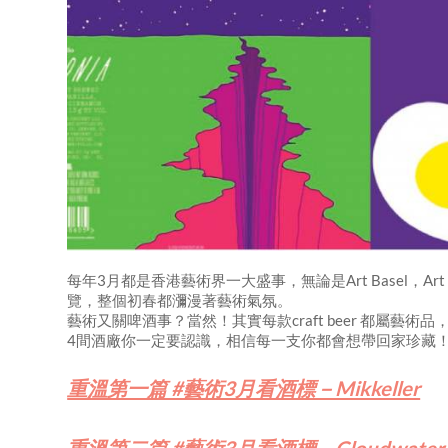
每年3月都是香港藝術界一大盛事，無論是Art Basel，Art
覽，整個初春都瀰漫著藝術氣氛。
藝術又關啤酒事？當然！其實每款craft beer 都屬
4間酒廠你一定要認識，相信每一支你都會想帶回家珍藏
重溫第一篇 #藝術3月看酒標－Mikkeller