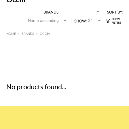
BRANDS:
SORT BY:
SHOW:
HOME
>
BRANDS
>
OCCHI
HK$
0
MIN
MAX HK$
5
No products found...