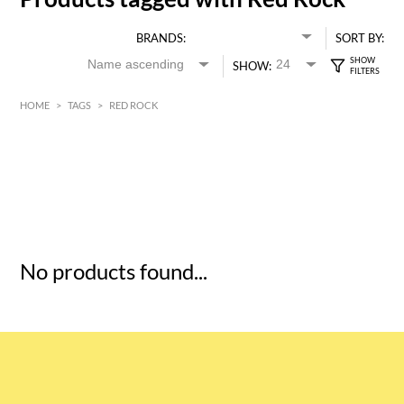
BRANDS:
SORT BY:
SHOW:
HOME
>
TAGS
>
RED ROCK
HK$
0
MIN
MAX HK$
5
No products found...